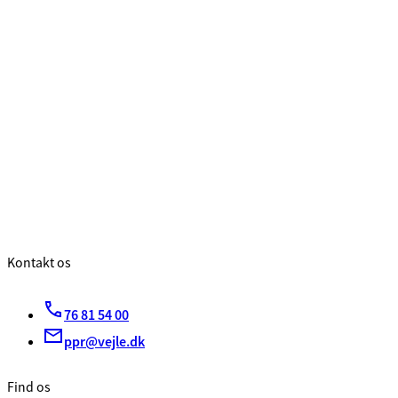
Kontakt os
76 81 54 00
ppr@vejle.dk
Find os